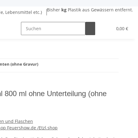
Bisher
kg
Plastik aus Gewässern entfernt.
ie, Lebensmittel etc.)
0,00 €
anten (ohne Gravur)
l 800 ml ohne Unterteilung (ohne
en und Flaschen
op Feuershow.de /Etzl.shop